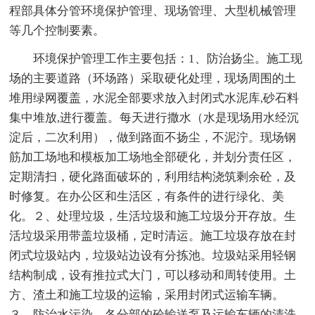
程部具体分管环境保护管理、现场管理、大型机械管理
等几个控制要素。
环境保护管理工作主要包括：1、防治扬尘。施工现
场的主要道路（环场路）采取硬化处理，现场周围的土
堆用绿网覆盖，水泥全部要求放入封闭式水泥库,砂石料
集中堆放,进行覆盖。每天进行撒水（水是现场用水经沉
淀后，二次利用），做到路面不扬尘，不泥泞。现场钢
筋加工场地和模板加工场地全部硬化，并划分责任区，
定期清扫，硬化路面破坏的，利用结构浇筑剩余砼，及
时修复。在办公区和生活区，有条件的进行绿化、美
化。２、处理垃圾，生活垃圾和施工垃圾分开存放。生
活垃圾采用带盖垃圾桶，定时清运。施工垃圾存放在封
闭式垃圾站内，垃圾站边设有分拣池。垃圾站采用轻钢
结构制成，设有推拉式大门，可以移动和周转使用。土
方、渣土和施工垃圾的运输，采用封闭式运输车辆。
３、防治水污染。各分部的砼输送泵及运输车辆的清洗