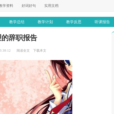
教学资料
好词好句
实用文档
教学总结
教学计划
教学反思
听课报告
理的辞职报告
:39:12
阅读全文
下载本文