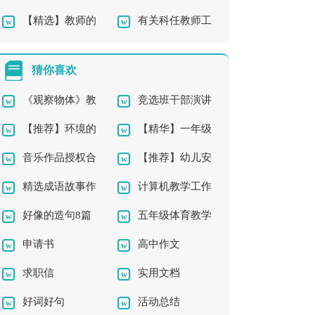
【精选】教师的
有关科任教师工
作总结四篇
师工作总结9篇
工作总结四篇
作总结4篇
猜你喜欢
《观察物体》教
竞选班干部演讲
【推荐】环境的
【精华】一年级
学反思 15篇
稿精选15篇
音乐作品授权合
【推荐】幼儿安
辞职报告三篇
作文300字集锦7篇
精选成语故事作
计算机教学工作
同通用版
全工作计划4篇
好像的造句8篇
五年级体育教学
文600字4篇
计划
申请书
高中作文
工作计划
求职信
实用文档
好词好句
活动总结