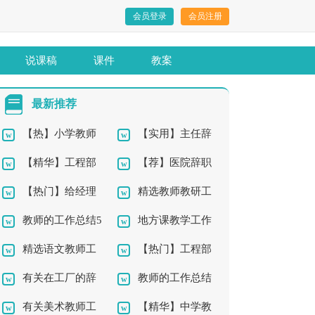
会员登录
会员注册
说课稿
课件
教案
最新推荐
【热】小学教师
【实用】主任辞
【精华】工程部
【荐】医院辞职
辞职报告10篇
职报告四篇
【热门】给经理
精选教师教研工
年终工作总结10篇
报告
教师的工作总结5
地方课教学工作
的辞职报告4篇
作总结4篇
精选语文教师工
【热门】工程部
篇
总结
有关在工厂的辞
教师的工作总结
作总结9篇
年终工作总结4篇
有关美术教师工
【精华】中学教
职报告4篇
集锦10篇