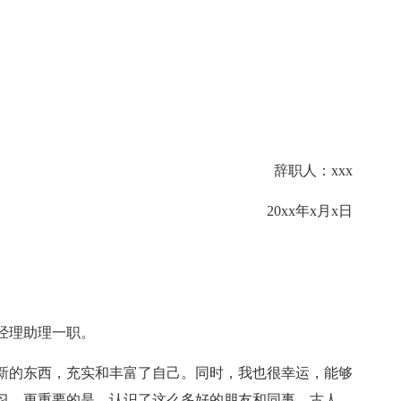
辞职人：xxx
20xx年x月x日
经理助理一职。
新的东西，充实和丰富了自己。同时，我也很幸运，能够
习，更重要的是，认识了这么多好的朋友和同事。古人