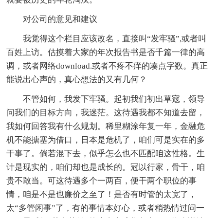
对公司的意见和建议
我觉得这个栏目应该改名，直接叫“发牢骚”,或者叫
百姓上访。估摸着大家的年次报告书是否千篇一律的高
调，或者网络download.或者不疼不痒的凑点字数。真正
能说出心声的，真心想法的又有几何？
不管如何，我发下牢骚。起初我们初出草寇，领导
问我们的目标方向，我迷茫。这待遇我都不知道去留，
我如何回答我有什么规划。稀里糊涂年复一年，金融危
机不能搪塞为借口，日本是危机了，咱们可是实在的多
干事了。倘若混下去，似乎怎么也不匹配咱这性格。生
计是现实的，咱们却也是成长的。冠以行家，骨干，咱
贵不敢当。可这待遇多个一两百，便干两个职位的事
情，咱是不是也廉价之至了！是否有时管的太宽了，
太“多管闲事”了，有的事情本好心，或者稍热情过问一