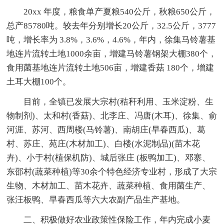
20xx 年度，粮食单产夏粮540公斤，秋粮650公斤，
总产85780吨。较去年分别增长20公斤，32.5公斤，3777
吨，增长率为 3.8%，3.6%，4.6%，年内，徐集马铃薯基
地连片流转土地1000余亩，增建马铃薯钢架大棚380个，
食用菌基地连片流转土地506亩，增建香菇 180个，增建
土耳大棚100个。
目前，全镇已发展大宗村(秸秆利用、玉米淀粉、生
物制剂)、太和村(香菇)、北李庄、冯唐(木耳)、徐集、俞
河涯、苏河、西周楼(马铃薯)、南胡庄(早春西瓜)、葛
村、苏庄、苑庄(木材加工)、白楼(水泥制品)(苗木花
卉)、小于村(植保机防)、城后张庄 (板鸭加工)、邓寨、
东邵村(蔬菜种植)等30余个特色经济专业村，形成了大宗
生物、木材加工、苗木花卉、蔬菜种植、食用菌生产、
张汪板鸭、早春西瓜等六大农副产品生产基地。
二、积极做好农业政策性保险工作，年内完成小麦