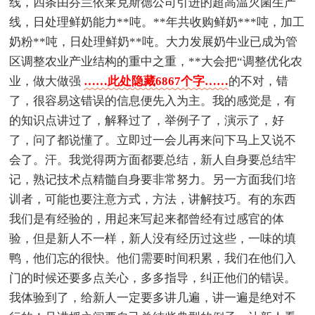
线，四条由芬兰依莱克斯德公司引进的超高温灭菌生产
线，日处理鲜奶能力**吨。**年共收购鲜奶***吨，加工
奶粉**吨，日处理鲜奶**吨。大力发展奶牛业已成为管
区调整农业产业结构的重中之重，**大会把“调整优化农
业，做大做强
……此处隐藏6867个字……
的不对，错
了，很容易这错误的信息便先入为主。我的感觉是，有
的知识点讲过了，解释过了，举例子了，演示了，好
了，问了都说懂了。立即过一会儿再来问下马上又说不
会了。汗。我觉得两方面都要总结，新人自身要总结牢
记，熟记技术点精髓自身要非常努力。另一方面我们培
训者，可能也要注意方式，方法，讲解技巧。有的东西
我们是有经验的，用起来写起来都曾经有过感官的体
验，但是新人不一样，新人没有经历过这些，一味的填
鸭，他们忘的很快。他们需要时间积累，我们在他们入
门的时候还要多点关心，多多指导，纠正他们的错误。
我体验到了，给新人一定要多讲几遍，讲一遍是绝对不