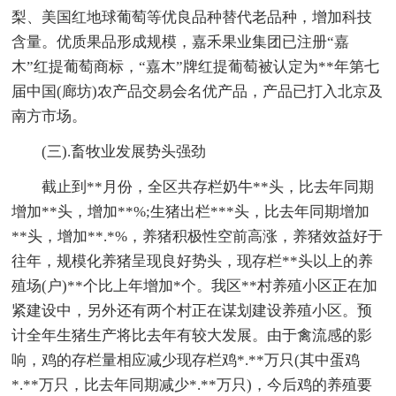
梨、美国红地球葡萄等优良品种替代老品种，增加科技
含量。优质果品形成规模，嘉禾果业集团已注册“嘉
木”红提葡萄商标，“嘉木”牌红提葡萄被认定为**年第七
届中国(廊坊)农产品交易会名优产品，产品已打入北京及
南方市场。
(三).畜牧业发展势头强劲
截止到**月份，全区共存栏奶牛**头，比去年同期
增加**头，增加**%;生猪出栏***头，比去年同期增加
**头，增加**.*%，养猪积极性空前高涨，养猪效益好于
往年，规模化养猪呈现良好势头，现存栏**头以上的养
殖场(户)**个比上年增加*个。我区**村养殖小区正在加
紧建设中，另外还有两个村正在谋划建设养殖小区。预
计全年生猪生产将比去年有较大发展。由于禽流感的影
响，鸡的存栏量相应减少现存栏鸡*.**万只(其中蛋鸡
*.**万只，比去年同期减少*.**万只)，今后鸡的养殖要