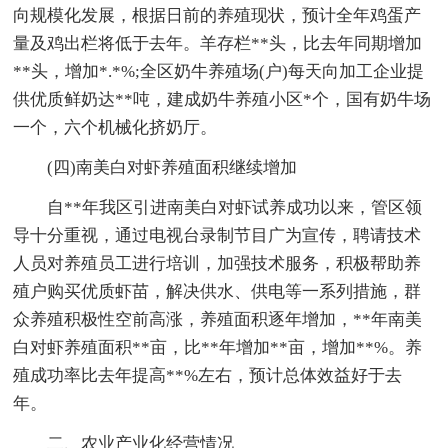
向规模化发展，根据日前的养殖现状，预计全年鸡蛋产
量及鸡出栏将低于去年。羊存栏**头，比去年同期增加
**头，增加*.*%;全区奶牛养殖场(户)每天向加工企业提
供优质鲜奶达**吨，建成奶牛养殖小区*个，国有奶牛场
一个，六个机械化挤奶厅。
(四)南美白对虾养殖面积继续增加
自**年我区引进南美白对虾试养成功以来，管区领
导十分重视，通过电视台录制节目广为宣传，聘请技术
人员对养殖员工进行培训，加强技术服务，积极帮助养
殖户购买优质虾苗，解决供水、供电等一系列措施，群
众养殖积极性空前高涨，养殖面积逐年增加，**年南美
白对虾养殖面积**亩，比**年增加**亩，增加**%。养
殖成功率比去年提高**%左右，预计总体效益好于去
年。
二、农业产业化经营情况