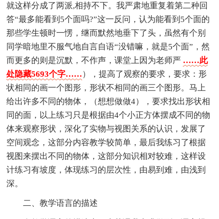
就这样分成了两派,相持不下。我严肃地重复着第二种回
答“最多能看到5个面吗?”这一反问，认为能看到5个面的
那些学生顿时一愣，继而默然地垂下了头，虽然有个别
同学暗地里不服气地自言自语“没错嘛，就是5个面”，然
而更多的则是沉默，不作声，课堂上因为老师严
……此
处隐藏5693个字……
），提高了观察的要求，要求：形
状相同的画一个图形，形状不相同的画三个图形。马上
给出许多不同的物体，（想想做做4），要求找出形状相
同的面，以上练习只是根据由4个小正方体摆成不同的物
体来观察形状，深化了实物与视图关系的认识，发展了
空间观念，这部分内容教学较简单，最后我练习了根据
视图来摆出不同的物体，这部分知识相对较难，这样设
计练习有坡度，体现练习的层次性，由易到难，由浅到
深。
二、教学语言的描述