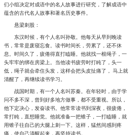
们小组决定对成语中的名人故事进行研究，了解成语中
蕴含的古代名人故事和著名历史事件。
悬梁刺股：
东汉时候，有个人名叫孙敬。他每天从早到晚读
书，常常是废寝忘食。读书时间长，劳累了，还不休
息。时间久了，疲倦得直打瞌睡。他就找一根绳子，一
头牢牢的绑在房梁上。当他读书疲劳时打盹了，头一
低，绳子就会牵住头发，这样会把头皮扯痛了， 马上就
清醒了，再继续读书学习。
战国时期，有一个人名叫苏秦。在年轻时，由于学
问不多不深，曾到好多地方做事，都不受重视。所以，
他下定决心，发奋读书。他常常读书到深夜，很疲倦，
常打盹，直想睡觉。他就准备一把锥子，一打瞌睡，就
用锥子往自己的大腿上刺一下。这样，猛然间感到疼
痛，使自己清醒起来，再坚持读书。