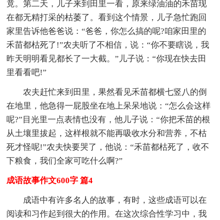
竟。第二天，儿子来到田里一看，原来绿油油的禾苗现
在都无精打采的枯萎了。看到这个情景，儿子急忙跑回
家里告诉他爸爸说：“爸爸，你怎么搞的呢?咱家田里的
禾苗都枯死了!”农夫听了不相信，说：“你不要瞎说，我
昨天明明看见都长了一大截。”儿子说：“你现在快去田
里看看吧!”
农夫赶忙来到田里，果然看见禾苗都横七竖八的倒
在地里，他急得一屁股坐在地上呆呆地说：“怎么会这样
呢?”目光里一点表情也没有，他儿子说：“你把禾苗的根
从土壤里拔起，这样根就不能再吸收水分和营养，不枯
死才怪呢!”农夫快要哭了，他说：“禾苗都枯死了，收不
下粮食，我们全家可吃什么啊?”
成语故事作文600字 篇4
成语中有许多名人的故事，有时，这些成语可以在
阅读和习作起到很大的作用。在这次综合性学习中，我