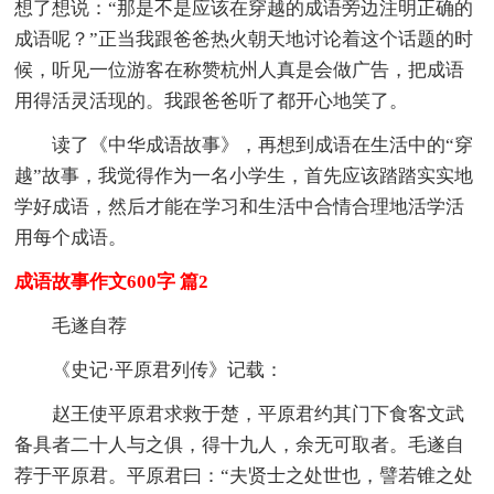
想了想说：“那是不是应该在穿越的成语旁边注明正确的
成语呢？”正当我跟爸爸热火朝天地讨论着这个话题的时
候，听见一位游客在称赞杭州人真是会做广告，把成语
用得活灵活现的。我跟爸爸听了都开心地笑了。
读了《中华成语故事》，再想到成语在生活中的“穿
越”故事，我觉得作为一名小学生，首先应该踏踏实实地
学好成语，然后才能在学习和生活中合情合理地活学活
用每个成语。
成语故事作文600字 篇2
毛遂自荐
《史记·平原君列传》记载：
赵王使平原君求救于楚，平原君约其门下食客文武
备具者二十人与之俱，得十九人，余无可取者。毛遂自
荐于平原君。平原君曰：“夫贤士之处世也，譬若锥之处