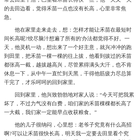
的去田边看，觉得禾苗一点也没有长高，心里非常焦
急。
他在家里走来走去，想：怎样才能让禾苗在最短时
间长高呢?绞尽脑汁想遍了所有的'办法都觉得不好。一
天，他灵机一动，想出来了一个好主意，就兴冲冲的跑
到田里，把禾苗一棵一棵的往上拔，他看到拔过的禾苗
都张高一截，越拔越高兴，尽管累得满头大汗，也不肯
休息一下，从中午一直忙到天黑，干得他筋疲力尽总算
干完了，才乐呵呵的回到家里。
回到家里，他兴致勃勃地对家人说：“今天可把我累
坏了，不过力气没有白费，咱们家的禾苗棵棵都长高了
一大截，我们家一定能早点收获粮食。”
他的儿子很纳闷，心里想：老爷子究竟有什么高招
啊?可以让禾苗很快长高，明天我一定要去田里看个究