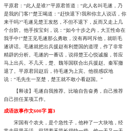
平原君：“此人是谁?”平原君答道：“此人名叫毛遂，乃
是我的门客!”楚王喝道：“赶快退下!我和你主人说话，你
来干吗?”毛遂见楚王发怒，不但不退下，反而又走上几
个台阶。他手按宝剑，说：“如今十步之内，大王性命在
我手中!”楚王见毛遂那么勇敢，没有再呵斥他，就听毛
遂讲话。毛遂就把出兵援赵有利楚国的道理，作了非常
精辟的分析。毛遂的一番话，说得楚王心悦诚服，答应
马上出兵。不几天，楚、魏等国联合出兵援赵。秦军撤
退了。平原君回赵后，待毛遂为上宾。他很感叹地
说：“毛先生一至楚，楚王就不敢小看赵国。”
【释读】毛遂自我推荐。比喻自告奋勇，自己推荐
自己担任某项工作。
成语故事作文600字 篇3
宋国有个农夫，是个急性子，他种了一大块地，经
常去田里干活，巴望着禾苗长得快一些，他一天又一天