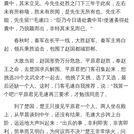
囊中，其末立见。今先生处胜之门下三年于此矣，左右
未有所称颂，胜未有所闻，是先生无所有也。先生不
能，先生留!”毛遂曰：“臣乃今日请处囊中耳!使遂蚤得处
囊中，乃脱颖而出，非特其末见而已。”
春秋时，秦军在长平一线，大胜赵军。秦军主将白
起，领兵乘胜追击，包围了赵国都城邯郸。
大敌当前，赵国形势万分危急。平原君赵胜，奉赵
王之命，去楚国求兵解围。平原君把门客召集起来，想
挑选20个文武全才一起去。他挑了又挑，选了又选，最
后还缺一个人。这时，门客毛遂自我推荐，说：“我算一
个吧!”平原君见毛遂再三要求，才勉强同意了。
到了楚国，楚王只接见平原君一个人。两人坐在殿
上，从早晨谈到中午，还没有结果。毛遂大步跨上台
阶，远远地大声叫起来：“出兵的事，非利即害，非害即
利，简单而又明白，为何议而不决?”楚王非常恼火，问