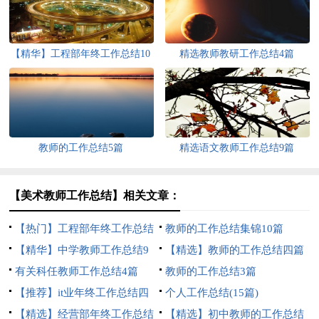
【精华】工程部年终工作总结10
精选教师教研工作总结4篇
篇
教师的工作总结5篇
精选语文教师工作总结9篇
【美术教师工作总结】相关文章：
【热门】工程部年终工作总结
教师的工作总结集锦10篇
4篇
【精华】中学教师工作总结9
【精选】教师的工作总结四篇
篇
有关科任教师工作总结4篇
教师的工作总结3篇
【推荐】it业年终工作总结四
个人工作总结(15篇)
篇
【精选】经营部年终工作总结
【精选】初中教师的工作总结