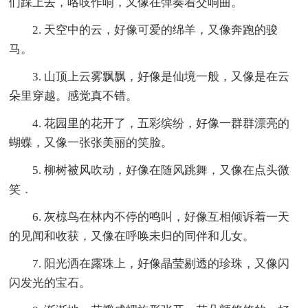
们踩上去，咯吱作响，又像在弹奏着交响曲。
2. 天空中的云，好像可爱的绵羊，又像奔跑的骏
马。
3. 山顶上云雾飘飘，好像是仙境一般，又像是在云
朵里穿越。感觉真不错。
4. 花园里的花开了，五彩缤纷，好像一群群漂亮的
蝴蝶，又像一张张美丽的笑脸。
5. 柳树被风吹动，好像在随风跳舞，又像在点头微
笑．
6. 灰椋鸟在林内不停的鸣叫，好像互相倾诉着一天
的见闻和收获，又像在呼唤未归的同伴和儿女。
7. 阳光洒在露珠上，好像晶莹剔透的珍珠，又像闪
闪发光的宝石。