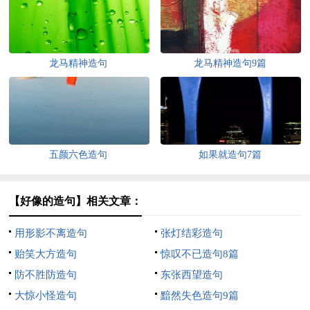
龙马精神造句
龙马精神造句9篇
五颜六色造句
如果就造句7篇
【好像的造句】相关文章：
用形影不离造句
张灯结彩造句
贻笑大方造句
惊叹不已造句8篇
防不胜防造句
东张西望造句
大惊小怪造句
黯然失色造句9篇