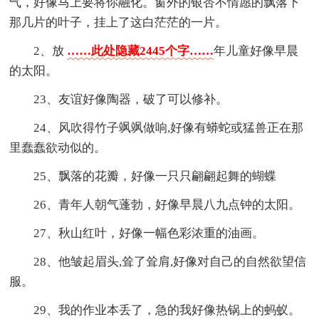
气，好像马上要将你融化。窗外的银杏不情愿的飘落下
那几片的叶子，挂上了这白茫茫的一片。
2、放
……此处隐藏2445个字……
年儿童好像早晨
的太阳。
23、友谊好像陶器，破了可以修补。
24、风吹得竹子飒飒做响,好像有蟒蛇或猛兽正在那
里蠢蠢欲动似的。
25、飘落的花瓣，好像一只只翩翩起舞的蝴蝶
26、青年人朝气蓬勃，好像早晨八九点钟的太阳。
27、秋山红叶，好像一幅色彩浓重的油画。
28、他皱起眉头,耸了耸肩,好像对自己的自然欲望信
服。
29、我的作业本丢了，急的我好像热锅上的蚂蚁。