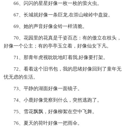
66、闪闪的星星好像一枚一枚的萤火虫。
67、长城就好像一条巨龙,在崇山峻岭中盘旋。
69、她的声音好像金铃一样清脆。
70、花园里的花真是千姿百态：有的傲立在枝头，
好像一个公主；有的亭亭玉立着，好像仙女下凡。
71、那青年虎视眈眈地盯着我,好像要打架。
72、看着这个旧书包，我的思绪好像回到了童年无
忧无虑的生活。
73、平静的湖面好像一面镜子。
74、小鹿好像觉察到什么，突然逃跑了。
75、雪花飘飘，好像柳絮在空中飞舞。
76、夏天的荷叶好像一把雨伞。