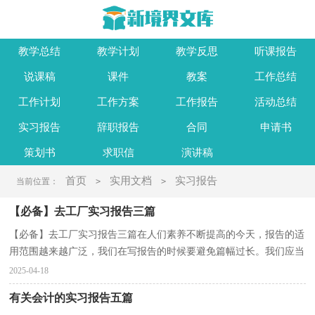
教学总结
教学计划
教学反思
听课报告
说课稿
课件
教案
工作总结
工作计划
工作方案
工作报告
活动总结
实习报告
辞职报告
合同
申请书
策划书
求职信
演讲稿
首页
实用文档
实习报告
当前位置：
>
>
【必备】去工厂实习报告三篇
【必备】去工厂实习报告三篇在人们素养不断提高的今天，报告的适
用范围越来越广泛，我们在写报告的时候要避免篇幅过长。我们应当
如何写报告呢？以下是小编收集整理的去工厂实习报...
2025-04-18
有关会计的实习报告五篇