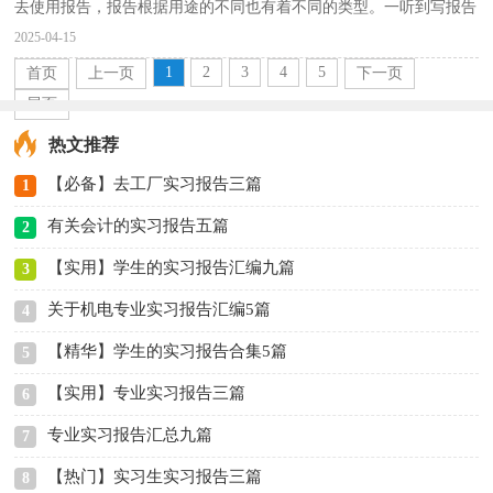
去使用报告，报告根据用途的不同也有着不同的类型。一听到写报告
就拖延症懒癌齐复发？以下是小编精心整理的工程的...
2025-04-15
1
2
3
4
5
首页
上一页
下一页
尾页
热文推荐
【必备】去工厂实习报告三篇
1
有关会计的实习报告五篇
2
【实用】学生的实习报告汇编九篇
3
关于机电专业实习报告汇编5篇
4
【精华】学生的实习报告合集5篇
5
【实用】专业实习报告三篇
6
专业实习报告汇总九篇
7
【热门】实习生实习报告三篇
8