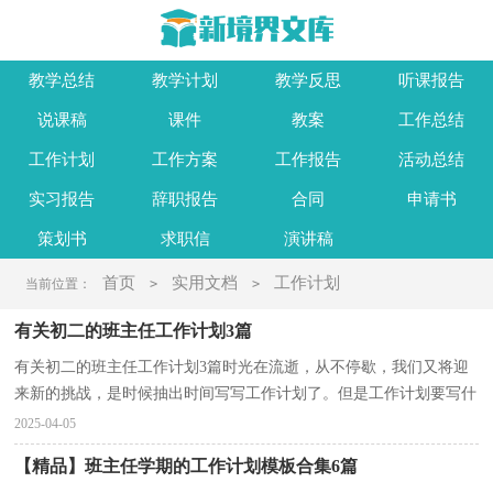
教学总结
教学计划
教学反思
听课报告
说课稿
课件
教案
工作总结
工作计划
工作方案
工作报告
活动总结
实习报告
辞职报告
合同
申请书
策划书
求职信
演讲稿
首页
实用文档
工作计划
当前位置：
>
>
有关初二的班主任工作计划3篇
有关初二的班主任工作计划3篇时光在流逝，从不停歇，我们又将迎
来新的挑战，是时候抽出时间写写工作计划了。但是工作计划要写什
么内容才是正确的呢？以下是小编精心整理的初二的班...
2025-04-05
【精品】班主任学期的工作计划模板合集6篇