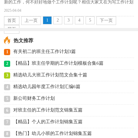
新的工作，何不好好地做个工作计划呢？相信大家又在为写工作计划
犯愁了吧！以下是小编收集整理的工作计划8篇，希望对大家...
2025-04-04
1
2
3
4
5
首页
上一页
下一页
尾页
热文推荐
有关初二的班主任工作计划3篇
1
【精品】班主任学期的工作计划模板合集6篇
2
精选幼儿大班工作计划范文合集十篇
3
精选幼儿园年度工作计划汇编6篇
4
新公司财务工作计划
5
对班主任的工作计划范文锦集五篇
6
【精品】个人的工作计划锦集五篇
7
【热门】幼儿小班的工作计划锦集五篇
8